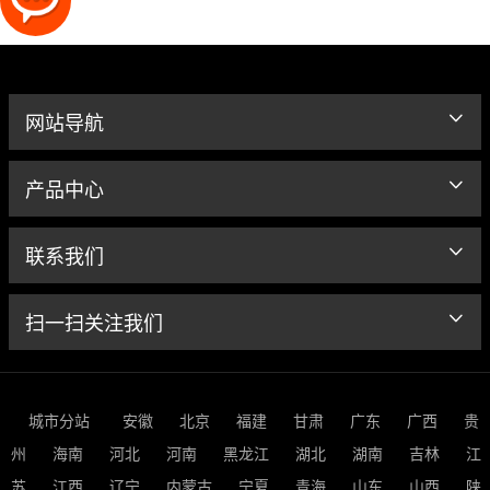
网站导航
产品中心
联系我们
扫一扫关注我们
城市分站
安徽
北京
福建
甘肃
广东
广西
贵
州
海南
河北
河南
黑龙江
湖北
湖南
吉林
江
苏
江西
辽宁
内蒙古
宁夏
青海
山东
山西
陕